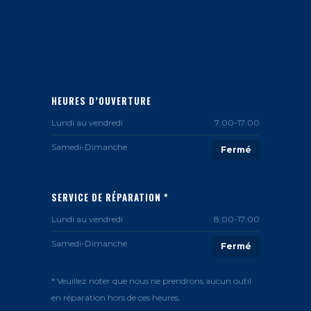
HEURES D’OUVERTURE
Lundi au vendredi
7:00-17:00
Samedi-Dimanche
Fermé
SERVICE DE RÉPARATION *
Lundi au vendredi
8:00-17:00
Samedi-Dimanche
Fermé
* Veuillez noter que nous ne prendrons aucun outil
en réparation hors de ces heures.