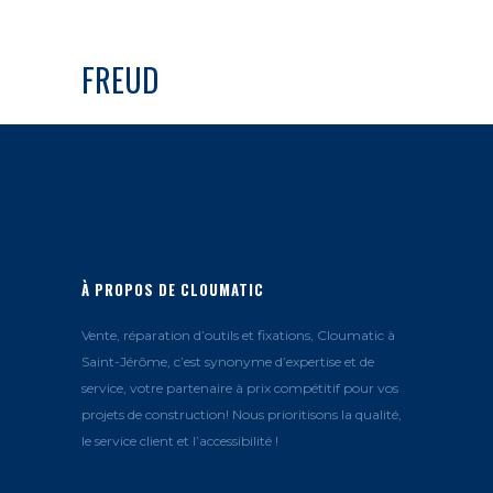
FREUD
À PROPOS DE CLOUMATIC
Vente, réparation d’outils et fixations, Cloumatic à
Saint-Jérôme, c’est synonyme d’expertise et de
service, votre partenaire à prix compétitif pour vos
projets de construction! Nous prioritisons la qualité,
le service client et l’accessibilité !