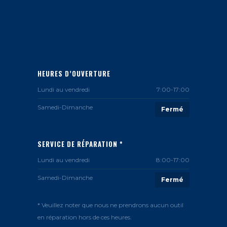
HEURES D’OUVERTURE
Lundi au vendredi
7:00-17:00
Samedi-Dimanche
Fermé
SERVICE DE RÉPARATION *
Lundi au vendredi
8:00-17:00
Samedi-Dimanche
Fermé
* Veuillez noter que nous ne prendrons aucun outil
en réparation hors de ces heures.