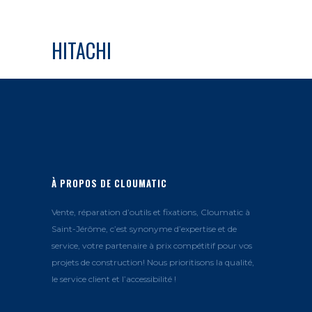
HITACHI
À PROPOS DE CLOUMATIC
Vente, réparation d’outils et fixations, Cloumatic à
Saint-Jérôme, c’est synonyme d’expertise et de
service, votre partenaire à prix compétitif pour vos
projets de construction! Nous prioritisons la qualité,
le service client et l’accessibilité !