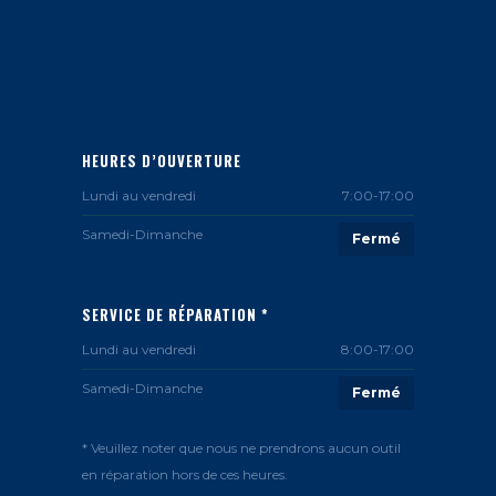
HEURES D’OUVERTURE
Lundi au vendredi
7:00-17:00
Samedi-Dimanche
Fermé
SERVICE DE RÉPARATION *
Lundi au vendredi
8:00-17:00
Samedi-Dimanche
Fermé
* Veuillez noter que nous ne prendrons aucun outil
en réparation hors de ces heures.