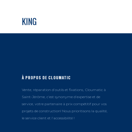
KING
À PROPOS DE CLOUMATIC
Vente, réparation d’outils et fixations, Cloumatic à
Saint-Jérôme, c’est synonyme d’expertise et de
service, votre partenaire à prix compétitif pour vos
projets de construction! Nous prioritisons la qualité,
le service client et l’accessibilité !