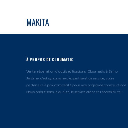
MAKITA
À PROPOS DE CLOUMATIC
Vente, réparation d’outils et fixations, Cloumatic à Saint-
Jérôme, c’est synonyme d’expertise et de service, votre
partenaire à prix compétitif pour vos projets de construction!
Nous prioritisons la qualité, le service client et l’accessibilité !