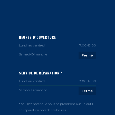
HEURES D’OUVERTURE
Lundi au vendredi
7:00-17:00
Samedi-Dimanche
Fermé
SERVICE DE RÉPARATION *
Lundi au vendredi
8:00-17:00
Samedi-Dimanche
Fermé
* Veuillez noter que nous ne prendrons aucun outil
en réparation hors de ces heures.