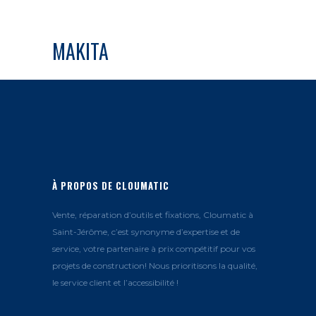
MAKITA
À PROPOS DE CLOUMATIC
Vente, réparation d’outils et fixations, Cloumatic à
Saint-Jérôme, c’est synonyme d’expertise et de
service, votre partenaire à prix compétitif pour vos
projets de construction! Nous prioritisons la qualité,
le service client et l’accessibilité !