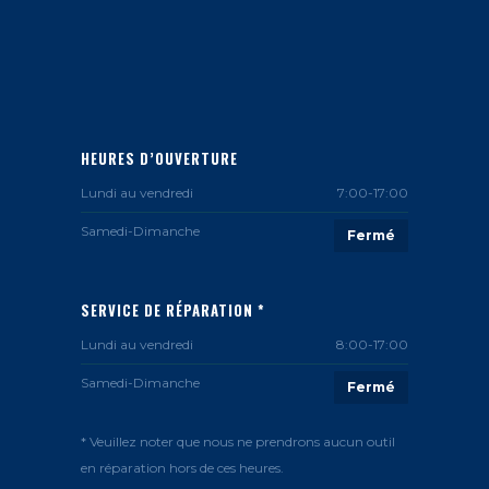
HEURES D’OUVERTURE
Lundi au vendredi
7:00-17:00
Samedi-Dimanche
Fermé
SERVICE DE RÉPARATION *
Lundi au vendredi
8:00-17:00
Samedi-Dimanche
Fermé
* Veuillez noter que nous ne prendrons aucun outil
en réparation hors de ces heures.