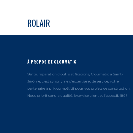
ROLAIR
À PROPOS DE CLOUMATIC
Vente, réparation d’outils et fixations, Cloumatic à Saint-
Jérôme, c’est synonyme d’expertise et de service, votre
partenaire à prix compétitif pour vos projets de construction!
Nous prioritisons la qualité, le service client et l’accessibilité !