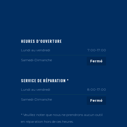
HEURES D’OUVERTURE
Lundi au vendredi
7:00-17:00
Samedi-Dimanche
Fermé
SERVICE DE RÉPARATION *
Lundi au vendredi
8:00-17:00
Samedi-Dimanche
Fermé
* Veuillez noter que nous ne prendrons aucun outil
en réparation hors de ces heures.