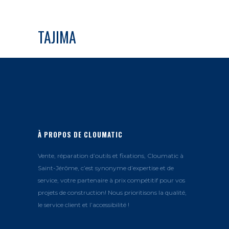
TAJIMA
À PROPOS DE CLOUMATIC
Vente, réparation d’outils et fixations, Cloumatic à
Saint-Jérôme, c’est synonyme d’expertise et de
service, votre partenaire à prix compétitif pour vos
projets de construction! Nous prioritisons la qualité,
le service client et l’accessibilité !