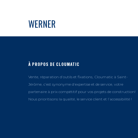
WERNER
À PROPOS DE CLOUMATIC
Vente, réparation d’outils et fixations, Cloumatic à Saint-
Jérôme, c’est synonyme d’expertise et de service, votre
partenaire à prix compétitif pour vos projets de construction!
Nous prioritisons la qualité, le service client et l’accessibilité !