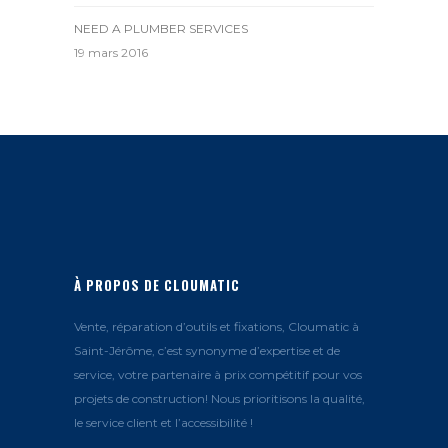
NEED A PLUMBER SERVICES
19 mars 2016
À PROPOS DE CLOUMATIC
Vente, réparation d’outils et fixations, Cloumatic à
Saint-Jérôme, c’est synonyme d’expertise et de
service, votre partenaire à prix compétitif pour vos
projets de construction! Nous prioritisons la qualité,
le service client et l’accessibilité !