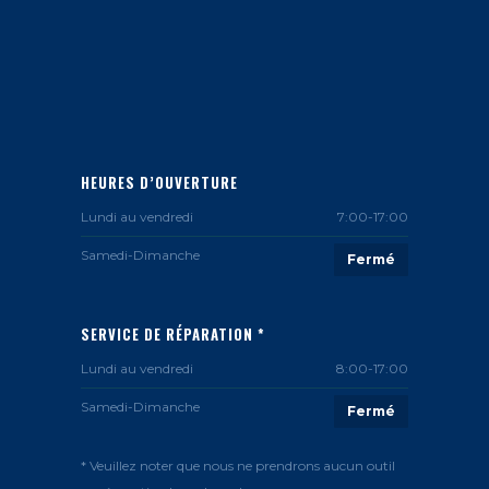
HEURES D’OUVERTURE
Lundi au vendredi
7:00-17:00
Samedi-Dimanche
Fermé
SERVICE DE RÉPARATION *
Lundi au vendredi
8:00-17:00
Samedi-Dimanche
Fermé
* Veuillez noter que nous ne prendrons aucun outil