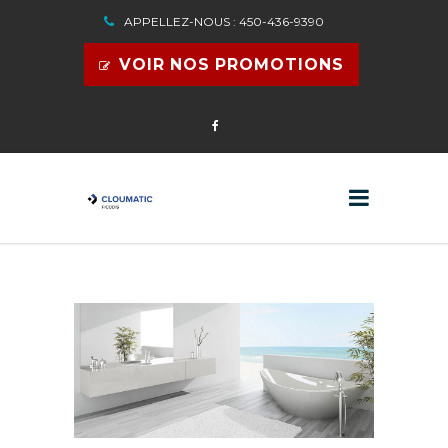
APPELLEZ-NOUS : 450-436-9390
VOIR NOS PROMOTIONS