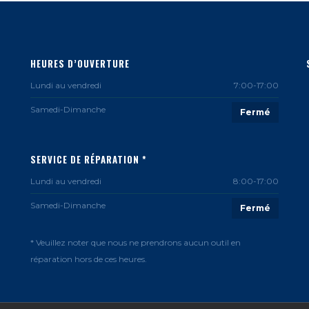
HEURES D’OUVERTURE
Lundi au vendredi
7:00-17:00
Samedi-Dimanche
Fermé
SERVICE DE RÉPARATION *
Lundi au vendredi
8:00-17:00
Samedi-Dimanche
Fermé
* Veuillez noter que nous ne prendrons aucun outil en
réparation hors de ces heures.