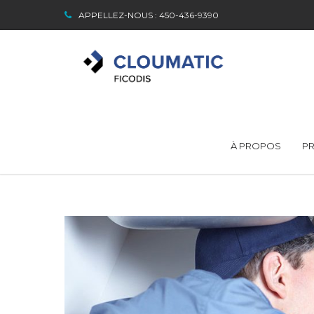
APPELLEZ-NOUS : 450-436-9390
À PROPOS
PR