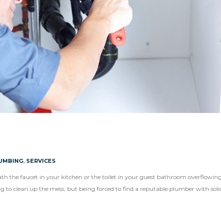
UMBING
,
SERVICES
 the faucet in your kitchen or the toilet in your guest bathroom overflowing
 to clean up the mess, but being forced to find a reputable plumber with soli