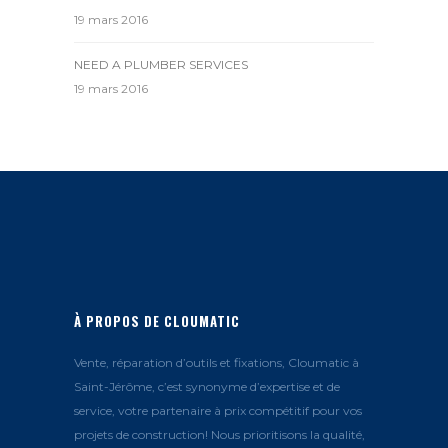
19 mars 2016
NEED A PLUMBER SERVICES
19 mars 2016
À PROPOS DE CLOUMATIC
Vente, réparation d’outils et fixations, Cloumatic à
Saint-Jérôme, c’est synonyme d’expertise et de
service, votre partenaire à prix compétitif pour vos
projets de construction! Nous prioritisons la qualité,