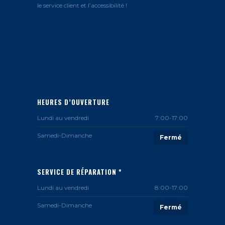
le service client et l’accessibilité !
HEURES D’OUVERTURE
Lundi au vendredi
7:00-17:00
Samedi-Dimanche
Fermé
SERVICE DE RÉPARATION *
Lundi au vendredi
8:00-17:00
Samedi-Dimanche
Fermé