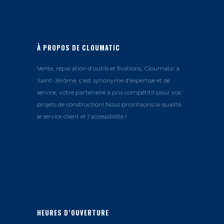
À PROPOS DE CLOUMATIC
Vente, réparation d’outils et fixations, Cloumatic à
Saint-Jérôme, c’est synonyme d’expertise et de
service, votre partenaire à prix compétitif pour vos
projets de construction! Nous prioritisons la qualité,
le service client et l’accessibilité !
HEURES D’OUVERTURE