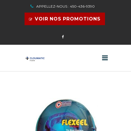
APPELLEZ-NOUS : 450-436-9390
VOIR NOS PROMOTIONS