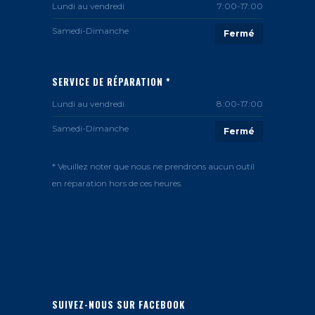
Lundi au vendredi
7:00-17:00
Samedi-Dimanche
Fermé
SERVICE DE RÉPARATION *
Lundi au vendredi
8:00-17:00
Samedi-Dimanche
Fermé
* Veuillez noter que nous ne prendrons aucun outil
en réparation hors de ces heures.
SUIVEZ-NOUS SUR FACEBOOK