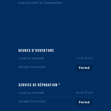
le service client et l’accessibilité !
HEURES D’OUVERTURE
Lundi au vendredi
7:00-17:00
Samedi-Dimanche
Fermé
SERVICE DE RÉPARATION *
Lundi au vendredi
8:00-17:00
Samedi-Dimanche
Fermé