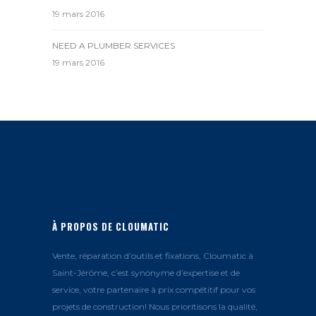
19 mars 2016
NEED A PLUMBER SERVICES
19 mars 2016
À PROPOS DE CLOUMATIC
Vente, réparation d’outils et fixations, Cloumatic à
Saint-Jérôme, c’est synonyme d’expertise et de
service, votre partenaire à prix compétitif pour vos
projets de construction! Nous prioritisons la qualité,