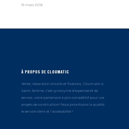
19 mars 2016
À PROPOS DE CLOUMATIC
Vente, réparation d’outils et fixations, Cloumatic à
Saint-Jérôme, c’est synonyme d’expertise et de
service, votre partenaire à prix compétitif pour vos
projets de construction! Nous prioritisons la qualité,
le service client et l’accessibilité !