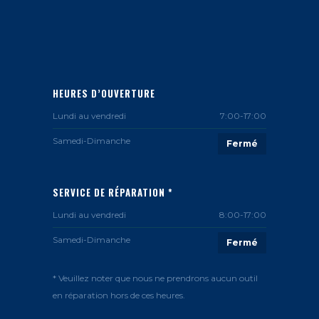
HEURES D’OUVERTURE
Lundi au vendredi
7:00-17:00
Samedi-Dimanche
Fermé
SERVICE DE RÉPARATION *
Lundi au vendredi
8:00-17:00
Samedi-Dimanche
Fermé
* Veuillez noter que nous ne prendrons aucun outil
en réparation hors de ces heures.